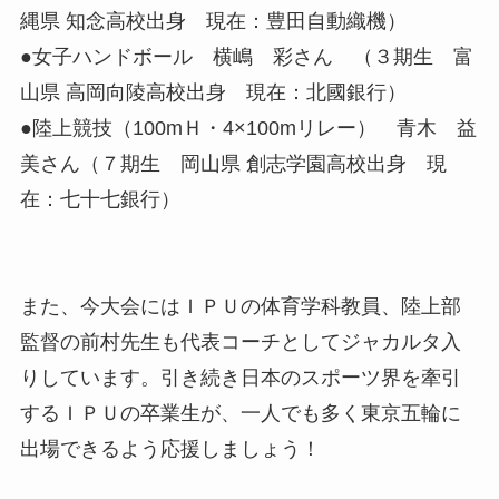
縄県 知念高校出身 現在：豊田自動織機）
●女子ハンドボール 横嶋 彩さん （３期生 富
山県 高岡向陵高校出身 現在：北國銀行）
●陸上競技（100mＨ・4×100mリレー） 青木 益
美さん（７期生 岡山県 創志学園高校出身 現
在：七十七銀行）
また、今大会にはＩＰＵの体育学科教員、陸上部
監督の前村先生も代表コーチとしてジャカルタ入
りしています。引き続き日本のスポーツ界を牽引
するＩＰＵの卒業生が、一人でも多く東京五輪に
出場できるよう応援しましょう！