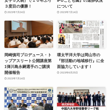
女子５人制）で１０年ぶり
IPUこども園』の進捗状況
３度目の優勝！
について
2023年7月24日
2023年7月14日
岡崎慎司プロデュース・ト
環太平洋大学は岡山市の
ップアスリート公開講座第
『部活動の地域移行』に全
1弾川島永嗣選手のご講演
面協力しています！
開催報告
2023年6月25日
2023年7月14日